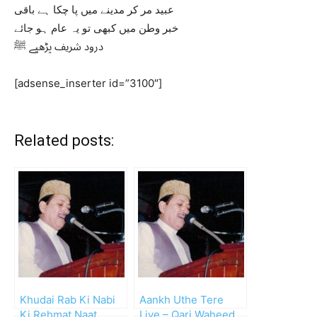
عبید مر کر مدینے میں پا چکا ہے باقی
خبر وطن میں کبھی تو یہ عام ہو جائے
درود شریف پڑھیے ﷺ
[adsense_inserter id=”3100″]
Related posts:
Khudai Rab Ki Nabi
Aankh Uthe Tere
Ki Rehmat Naat
Liye – Qari Waheed