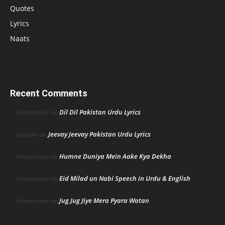
Quotes
Lyrics
Naats
Recent Comments
Dil Dil Pakistan Urdu Lyrics
Anonymous
on
Jeevay Jeevay Pakistan Urdu Lyrics
hasnain
on
Humne Duniya Mein Aake Kya Dekha
Anonymous
on
Eid Milad un Nabi Speech in Urdu & English
Anonymous
on
Jug Jug Jiye Mera Pyara Watan
Anonymous
on