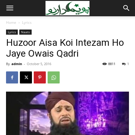
Home
Lyrics
Lyrics
Naats
Huzoor Aisa Koi Intezam Ho
Jaye Owais Qadri
By
admin
-
October 5, 2016
8811
1