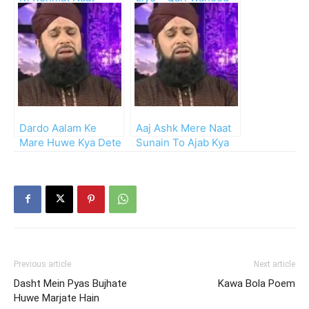
Zafar Qasmi
Dardo Aalam Ke
Aaj Ashk Mere Naat
Mare Huwe Kya Dete
Sunain To Ajab Kya
Hain
by Owais Qadri
Previous article
Next article
Dasht Mein Pyas Bujhate
Kawa Bola Poem
Huwe Marjate Hain