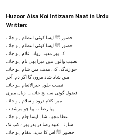
Huzoor Aisa Koi Intizaam Naat in Urdu
Written:
حضور ﷺ ایسا کوئی انتظام ہو جائے
حضور ﷺ ایسا کوئی انتظام ہو جائے
کہ پھر مدینہ روانہ غلام ہو جائے
نصیب والوں میں میرا بھی نام ہو جائے
جو زندگی کی مدینے میں شام ہو جائے
میں شاد شاد مروں گا اگر دم ِ آخر
نصیب جلوہِ خیرالانعام ہو جائے
فضول گوئی سے بچ جائے یہ زباں میری
میرا کلام درود و سلام ہو جائے
پیا رضا نے پیا جو مرشد نے
عطا مجھے شاہ ایسا جام ہو جائے
شاہاہ عبید رضا در بدر پھرے کب تک
حضور ﷺ اس کا مدینہ مقام ہو جائے