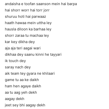
andaisha e toofan saanson mein hai barpa
hai shorr worr hai torr jorr
shuruu hoti hai parwaaz
haath hawaa mein uttha ley
hausla diloon ka barhaa ley
shorr zaraa tu machaa ley
kar key dikha dey
aja aja teri aagai wari
dikhaa dey saanu kinni he tayyari
ik touch dey
saray nach dey
aik team tey gyara ne khilaari
game tu aa ke daikh
ham hen agaye daikh
aa tu aag yeh dekh
aagay dekh
jeet sey bhi aagay dekh