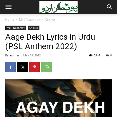
Home
Milli Naghmay
Cricket
Milli Naghmay
Cricket
Aage Dekh Lyrics in Urdu
(PSL Anthem 2022)
By
admin
-
May 29, 2022
3944
0