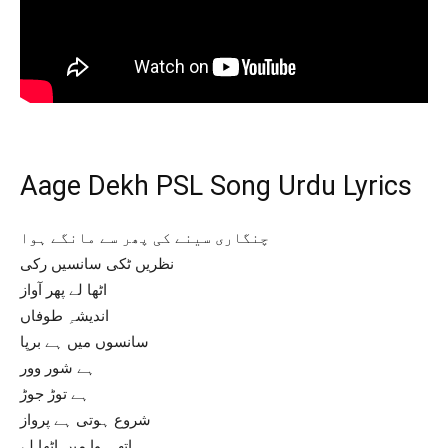
Aage Dekh PSL Song Urdu Lyrics
چنگاری سینے کی پھر سے مانگے ہوا
نظریں ٹکی سانسیں رکی
اٹھا لے پھر آواز
اندیشہِ طوفاں
سانسوں میں ہے برپا
ہے شور وور
ہے توڑ جوڑ
شروع ہوتی ہے پرواز
ہاتھ ہوا میں اٹھا لے