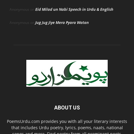
Eid Milad un Nabi Speech in Urdu & English
Anonymous
on
Jug Jug Jiye Mera Pyara Watan
Anonymous
on
ABOUT US
PoemsUrdu.com provides you with all your literary interests
that includes Urdu poetry, lyrics, poems, naats, national
songs and more. Find poetry from all prominent poets,