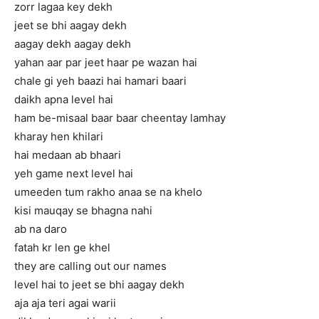
zorr lagaa key dekh
jeet se bhi aagay dekh
aagay dekh aagay dekh
yahan aar par jeet haar pe wazan hai
chale gi yeh baazi hai hamari baari
daikh apna level hai
ham be-misaal baar baar cheentay lamhay
kharay hen khilari
hai medaan ab bhaari
yeh game next level hai
umeeden tum rakho anaa se na khelo
kisi mauqay se bhagna nahi
ab na daro
fatah kr len ge khel
they are calling out our names
level hai to jeet se bhi aagay dekh
aja aja teri agai warii