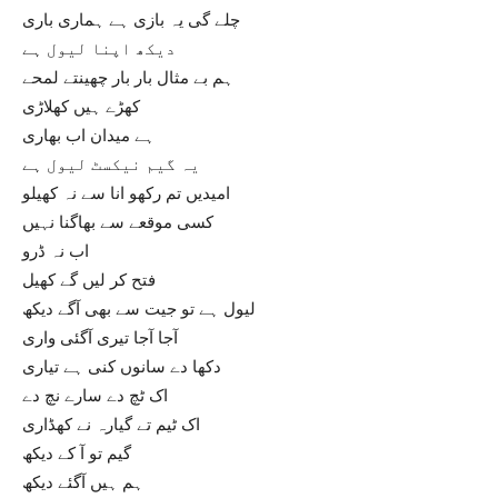
چلے گی یہ بازی ہے ہماری باری
دیکھ اپنا لیول ہے
ہم بے مثال بار بار چھینتے لمحے
کھڑے ہیں کھلاڑی
ہے میدان اب بھاری
یہ گیم نیکسٹ لیول ہے
امیدیں تم رکھو انا سے نہ کھیلو
کسی موقعے سے بھاگنا نہیں
اب نہ ڈرو
فتح کر لیں گے کھیل
لیول ہے تو جیت سے بھی آگے دیکھ
آجا آجا تیری آگئی واری
دکھا دے سانوں کنی ہے تیاری
اک ٹچ دے سارے نچ دے
اک ٹیم تے گیارہ نے کھڈاری
گیم تو آ کے دیکھ
ہم ہیں آگئے دیکھ