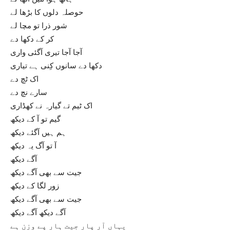
حوصلہ دلوں کا بڑھا لے
شور ذرا تو مچا لے
کر کے دکھا دے
آجا آجا تیری آگئی واری
دکھا دے سانوں کِنی ہے تیاری
اک ٹچ دے
سارے نچ دے
اک ٹیم تے گیارہ نے کھڈاری
گیم تو آ کے دیکھ
ہم ہیں آگئے دیکھ
آ تو آگ یہ دیکھ
آگے دیکھ
جیت سے بھی آگے دیکھ
زور لگا کے دیکھ
جیت سے بھی آگے دیکھ
آگے دیکھ آگے دیکھ
یہاں آر پار جیت ہار پے وزن ہے