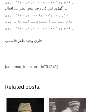
ہر قدم پر تجھے سجدے بھی کیے جاتا ہوں
ہر گھڑی اس کی رضا پیش نظر ہے اقبال
شکر ہے ایک سلیقے سے جیے جاتا ہوں
نام بھی تیرا عقیدت سے لیے جاتا ہوں
ہر قدم پر تجھے سجدے بھی کیے جاتا ہوں
قاری وحید ظفر قاسمی
[adsense_inserter id=”3414″]
Related posts: