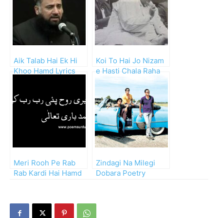
Aik Talab Hai Ek Hi
Koi To Hai Jo Nizam
Khoo Hamd Lyrics
e Hasti Chala Raha
and Mp3
Hai Hamd
Meri Rooh Pe Rab
Zindagi Na Milegi
Rab Kardi Hai Hamd
Dobara Poetry