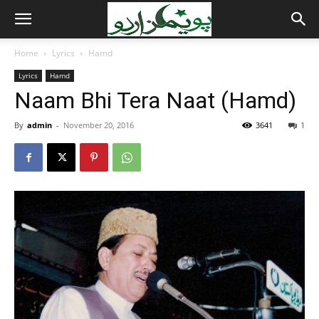
Home
Lyrics
Hamd
Lyrics
Hamd
Naam Bhi Tera Naat (Hamd)
By
admin
-
November 20, 2016
3641
1