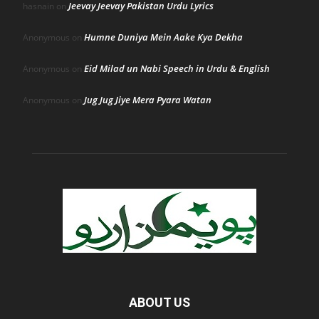
Jeevay Jeevay Pakistan Urdu Lyrics
hasnain
on
Humne Duniya Mein Aake Kya Dekha
Anonymous
on
Eid Milad un Nabi Speech in Urdu & English
Anonymous
on
Jug Jug Jiye Mera Pyara Watan
Anonymous
on
ABOUT US