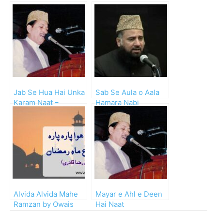
Jab Se Hua Hai Unka
Sab Se Aula o Aala
Karam Naat –
Hamara Nabi
Waheed Zafar Qasmi
Alvida Alvida Mahe
Mayar e Ahl e Deen
Ramzan by Owais
Hai Naat
Raza Qadri