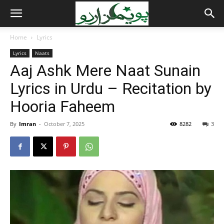
Home
Lyrics
Lyrics
Naats
Aaj Ashk Mere Naat Sunain
Lyrics in Urdu – Recitation by
Hooria Faheem
By
Imran
-
October 7, 2025
8282
3