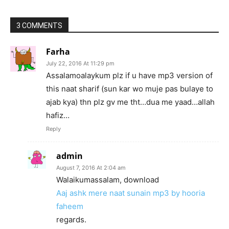
3 COMMENTS
Farha
July 22, 2016 At 11:29 pm
Assalamoalaykum plz if u have mp3 version of
this naat sharif (sun kar wo muje pas bulaye to
ajab kya) thn plz gv me tht…dua me yaad…allah
hafiz…
Reply
admin
August 7, 2016 At 2:04 am
Walaikumassalam, download
Aaj ashk mere naat sunain mp3 by hooria
faheem
regards.