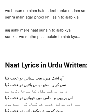
wo husun do alam hain adeeb unke qadam se
sehra main agar phool khil aain to ajab kia
aaj ashk mere naat sunain to ajab kya
sun kar wo mujhe paas bulain to ajab kya…
Naat Lyrics in Urdu Written:
آج اشک میرے نعت سنائیں تو عجب کیا
سن کر وہ مجھے پاس بلائیں تو عجب کیا
ان پر تو گناہگار کا سب حال کھلا ہے
اس پر بھی وہ دامن میں چھپائیں تو عجب کیا
منہ ڈھانپ کے رکھنا کہ گناہ گار بہت ہوں
میت کو میری دیکھنے آئیں تو عجب کیا