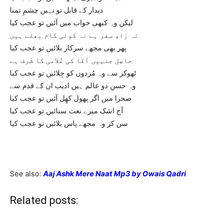
دیدار کے قابل تو نہیں چشمِ تمنا
لیکن وہ کبھی خواب میں آئیں تو عجب کیا
نہ زادِ سفر ہے نہ کوئی کام بھلے ہیں
پھر بھی مجھے سرکار بلائیں تو عجب کیا
حاصِل جنہیں آقا کی غُلامی کا شَرف ہے
ٹھوکر سے وہ مُردوں کو جِلائیں تو عجب کیا
وہ حسنِ دو عالم ہیں ادیب ان کے قدم سے
صحرا میں اگر پھول کھِل آئیں تو عجب کیا
آج اشک میرے نعت سنائیں تو عجب کیا
سن کر وہ مجھے پاس بلائیں تو عجب کیا
See also:
Aaj Ashk Mere Naat Mp3 by Owais Qadri
Related posts: