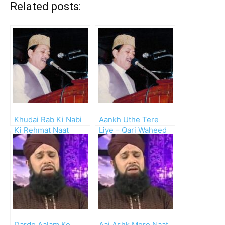
Related posts:
Khudai Rab Ki Nabi
Aankh Uthe Tere
Ki Rehmat Naat
Liye – Qari Waheed
Zafar Qasmi
Dardo Aalam Ke
Aaj Ashk Mere Naat