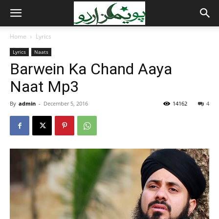
Home
Lyrics
Lyrics
Naats
Barwein Ka Chand Aaya
Naat Mp3
By
admin
-
December 5, 2016
14162
4