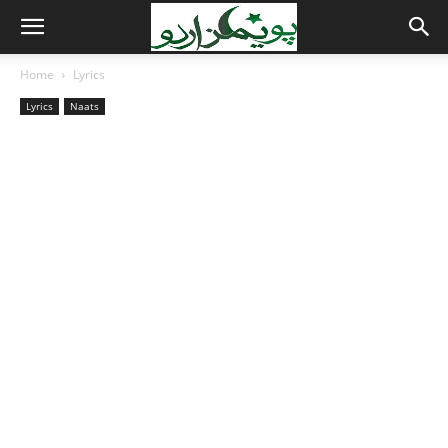
Home
Lyrics
Lyrics
Naats