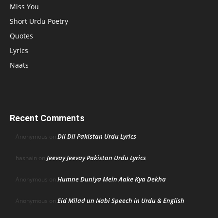
Miss You
Short Urdu Poetry
Quotes
Lyrics
Naats
Recent Comments
Dil Dil Pakistan Urdu Lyrics
Anonymous
on
Jeevay Jeevay Pakistan Urdu Lyrics
hasnain
on
Humne Duniya Mein Aake Kya Dekha
Anonymous
on
Eid Milad un Nabi Speech in Urdu & English
Anonymous
on