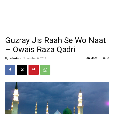
Guzray Jis Raah Se Wo Naat
– Owais Raza Qadri
By
admin
-
November 6, 2017
4202
0