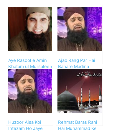
Aye Rasool e Amin
Ajab Rang Par Hai
Khatam ul Mursaleen
Bahare Madina
Huzoor Aisa Koi
Rehmat Baras Rahi
Intezam Ho Jaye
Hai Muhammad Ke