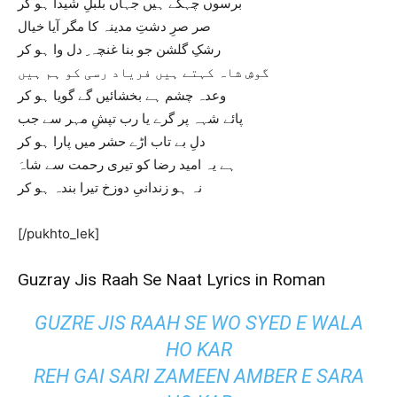
برسوں چہکے ہیں جہاں بلبلِ شیدا ہو کر
صر صرِ دشتِ مدینہ کا مگر آیا خیال
رشکِ گلشن جو بنا غنچہ ِ دل وا ہو کر
گوشِ شاہ کہتے ہیں فریاد رسی کو ہم ہیں
وعدہ چشم ہے بخشائیں گے گویا ہو کر
پائے شہہ پر گرے یا رب تپشِ مہر سے جب
دلِ بے تاب اڑے حشر میں پارا ہو کر
ہے یہ امید رضا کو تیری رحمت سے شاہَ
نہ ہو زندانیِ دوزخ تیرا بندہ ہو کر
[/pukhto_lek]
Guzray Jis Raah Se Naat Lyrics in Roman
GUZRE JIS RAAH SE WO SYED E WALA
HO KAR
REH GAI SARI ZAMEEN AMBER E SARA