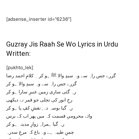
[adsense_inserter id=”6236″]
Guzray Jis Raah Se Wo Lyrics in Urdu
Written:
[pukhto_lek]
گزرے جس راہ سے وہ سیدِ والا ﷺ ہو کر ۔ کلامِ احمد رضا
گزرے جس راہ سے وہ سیدِ والا ہو کر
رہ گئی ساری زمین عنبرِ سارا ہو کر
رخِ انور کی تجلی جو قمر نے دیکھی
رہ گیا بوسہ دہ ِ نقشِ کفِ پا ہو کر
وائے محرومیِ قسمت کہ میں پھر اب کے برس
رہ گیا ہمراہِ زوارِ مدینہ ہو کر
چمنِ طیبہ ہے وہ باغ کہ مرغِ سدرہ