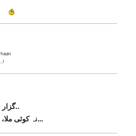
rhaan
…!
گزار دی ہم نے یونہی فراق میں تیری..
نہ کوئی ملا، نہ ہم کسی سے ملے عید کے روز…