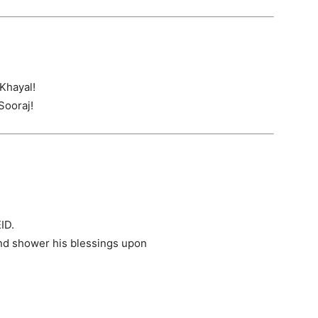
Khayal!
Sooraj!
ID.
nd shower his blessings upon