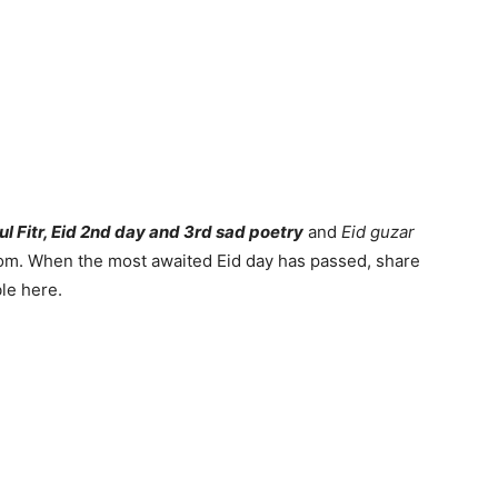
ul Fitr, Eid 2nd day and 3rd sad poetry
and
Eid guzar
m. When the most awaited Eid day has passed, share
le here.