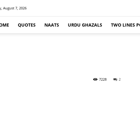
y, August 7, 2026
OME
QUOTES
NAATS
URDU GHAZALS
TWO LINES P
7228
2