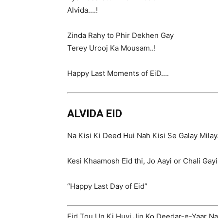
Alvida….!
Zinda Rahy to Phir Dekhen Gay
Terey Urooj Ka Mousam..!
Happy Last Moments of EiD….
ALVIDA EID
Na Kisi Ki Deed Hui Nah Kisi Se Galay Milay
Kesi Khaamosh Eid thi, Jo Aayi or Chali Gayi
“Happy Last Day of Eid”
Eid Tou Un Ki Huyi Jin Ko Deedar-e-Yaar N