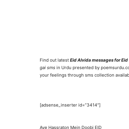
Find out latest
Eid Alvida messages for Eid 
gai sms
in Urdu presented by poemsurdu.co
your feelings through sms collection availab
[adsense_inserter id=”3414″]
Aye Hassraton Mein Doobi EID