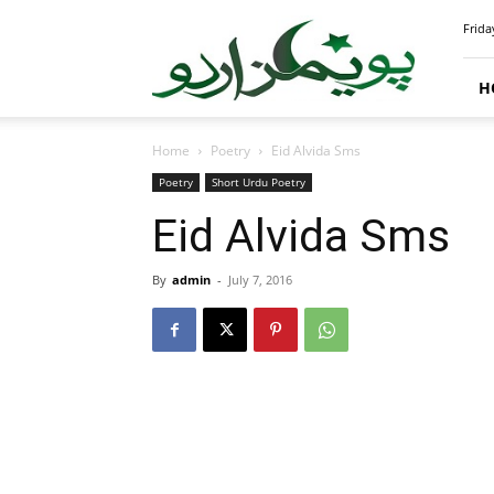
PoemsUrdu.com
Frida
H
Home
Poetry
Eid Alvida Sms
Poetry
Short Urdu Poetry
Eid Alvida Sms
By
admin
-
July 7, 2016