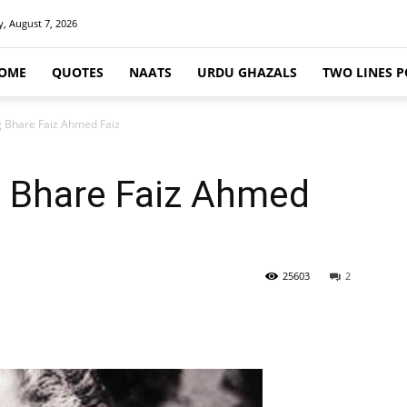
y, August 7, 2026
OME
QUOTES
NAATS
URDU GHAZALS
TWO LINES P
 Bhare Faiz Ahmed Faiz
 Bhare Faiz Ahmed
25603
2