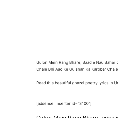
Gulon Mein Rang Bhare, Baad e Nau Bahar 
Chale Bhi Aao Ke Gulshan Ka Karobar Chale
Read this beautiful ghazal poetry lyrics in 
[adsense_inserter id=”3100″]
Gulon Mein Rang Bhare Lyrics i