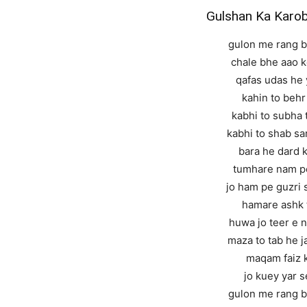
Gulshan Ka Karob
gulon me rang b
chale bhe aao k
qafas udas he 
kahin to behr
kabhi to subha 
kabhi to shab sa
bara he dard k
tumhare nam p
jo ham pe guzri 
hamare ashk 
huwa jo teer e n
maza to tab he j
maqam faiz k
jo kuey yar s
gulon me rang b