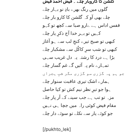
گلشن کا کاروبار چلے ۔ فیض احمد فیض
گلوں میں رنگ بھرے بادِ نو بہار چلے
چلے بھی آو کہ گلشن کا کارو بار چلے
قفس اداس ہے ےارو صبا سے کچھ تو کہو
کہیں تو بہر خدا آج ذکرِ یار چلے
کبھی تو صبح تیرے کنجِ لب سے ہو آغاز
کبھی تو شب سرِ کاکُل سے مشکبار چلے
بڑا ہے درد کا رشتہ یہ دل غریب سہی
تمہارے نام پہ آئیں گے غم گسار چلے
جو ہم پہ گزری سو گزری مگر شبِ ہجراں
ہمارے اشک تیری عاقبت سنوار چلے
ہوا جو تیرِ نظر نیم کش تو کیا حاصل
مزہ تو تب ہے جب سینے کے آر پار چلے
مقام فیض کوئی راہ میں جچا ہی نہیں
جو کوئے یار سے نکلے تو سوئے دار چلے
[/pukhto_lek]