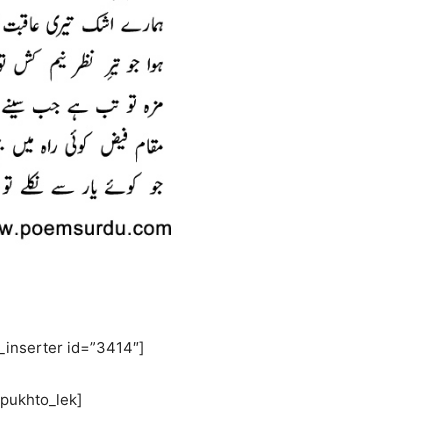
_inserter id=”3414″]
[pukhto_lek]