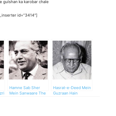
e gulshan ka karobar chale
_inserter id=”3414″]
Hamne Sab Sher
Hasrat-e-Deed Mein
zri
Mein Sanwaare The
Guzraan Hain
Zamanay Kab Se