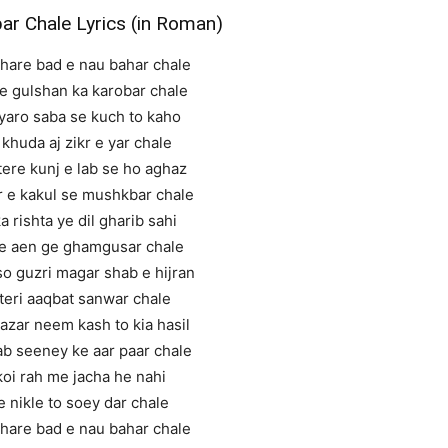
ar Chale Lyrics (in Roman)
hare bad e nau bahar chale
e gulshan ka karobar chale
yaro saba se kuch to kaho
 khuda aj zikr e yar chale
tere kunj e lab se ho aghaz
r e kakul se mushkbar chale
a rishta ye dil gharib sahi
e aen ge ghamgusar chale
so guzri magar shab e hijran
teri aaqbat sanwar chale
azar neem kash to kia hasil
ab seeney ke aar paar chale
oi rah me jacha he nahi
e nikle to soey dar chale
hare bad e nau bahar chale