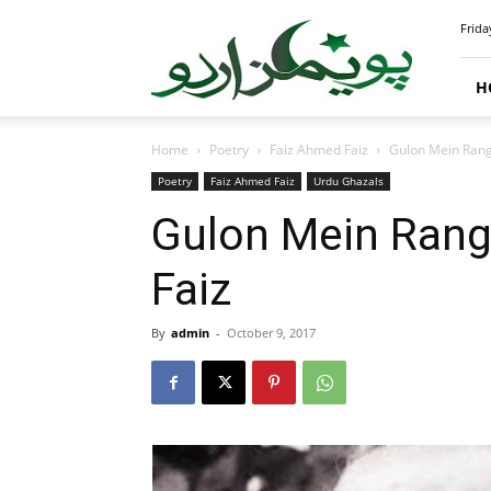
PoemsUrdu.com
Frida
H
Home
Poetry
Faiz Ahmed Faiz
Gulon Mein Rang
Poetry
Faiz Ahmed Faiz
Urdu Ghazals
Gulon Mein Rang
Faiz
By
admin
-
October 9, 2017