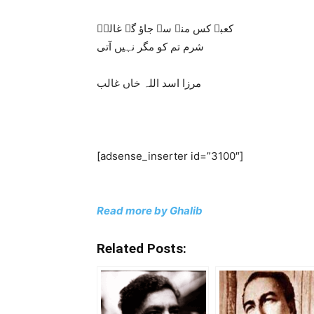
کعبے کس منہ سے جاؤ گے غالبؔ
شرم تم کو مگر نہیں آتی
مرزا اسد اللہ خاں غالب
[adsense_inserter id=”3100″]
Read more by Ghalib
Related Posts: