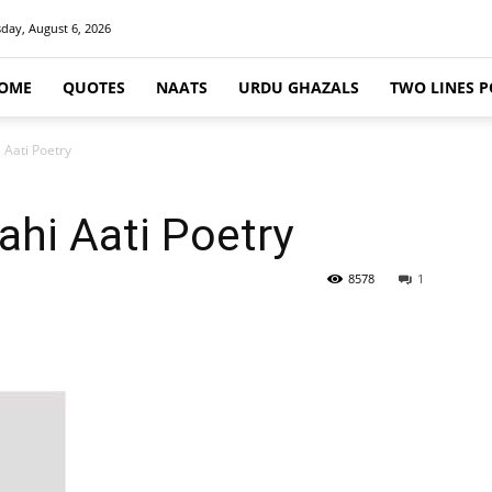
day, August 6, 2026
OME
QUOTES
NAATS
URDU GHAZALS
TWO LINES P
 Aati Poetry
hi Aati Poetry
8578
1