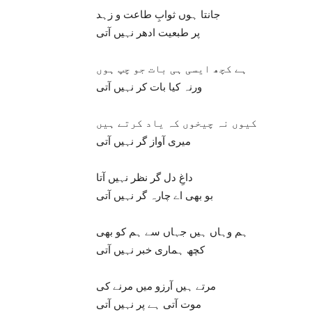
جانتا ہوں ثوابِ طاعت و زہد
پر طبعیت ادھر نہیں آتی
ہے کچھ ایسی ہی بات جو چپ ہوں
ورنہ کیا بات کر نہیں آتی
کیوں نہ چیخوں کہ یاد کرتے ہیں
میری آواز گر نہیں آتی
داغِ دل گر نظر نہیں آتا
بو بھی اے چارہ گر نہیں آتی
ہم وہاں ہیں جہاں سے ہم کو بھی
کچھ ہماری خبر نہیں آتی
مرتے ہیں آرزو میں مرنے کی
موت آتی ہے پر نہیں آتی