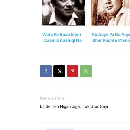
Wafa Ke Baab Mein
Ab Aaye Ya Na Aay
Ilzaam E Aashiqi Na
Idhar Puchte Chalo
Liya
Previous article
Dil Se Teri Nigah Jigar Tak Utar Gayi