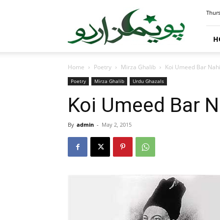
PoemsUrdu.com
Thurs
H
Home
Poetry
Mirza Ghalib
Koi Umeed Bar Nahi
Poetry
Mirza Ghalib
Urdu Ghazals
Koi Umeed Bar Na
By
admin
-
May 2, 2015