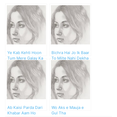
Ye Kab Kehti Hoon
Bichra Hai Jo Ik Baar
Tum Mere Galay Ka
To Milte Nahi Dekha
Haar Ho Jao
Ab Kaisi Parda Dari
Wo Aks e Mauja e
Khabar Aam Ho
Gul Tha