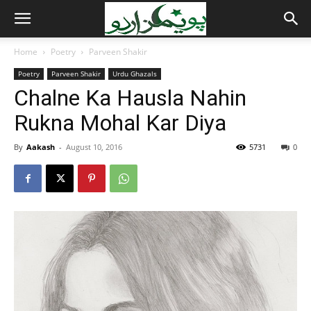
Home
Poetry
Parveen Shakir
Poetry
Parveen Shakir
Urdu Ghazals
Chalne Ka Hausla Nahin
Rukna Mohal Kar Diya
By
Aakash
-
August 10, 2016
5731
0