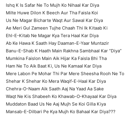
Ishq K Is Safar Ne To Mujh Ko Nihaal Kar Diya
Milte Huwe Dilon K Beech Aur Tha Faisla Koi
Us Ne Magar Bicharte Waqt Aur Sawal Kar Diya
Ae Meri Gul Zameen Tujhe Chaah Thi Ik Kitaab Ki
Ehl-E-Kitab Ne Magar Kya Tera Haal Kar Diya
Ab Ke Hawa K Saath Hay Daaman-E-Yaar Muntazir
Banu-E-Shab K Haath Main Rakhna Sambhaal Kar “Diya”
Mumkina Faislon Main Aik Hijar Ka Faisla Bhi Tha
Ham Ne To Aik Baat Ki, Us Ne Kamaal Kar Diya
Mere Labon Pe Mohar Thi Par Mere Sheesha Rooh Ne To
Shehar K Shehar Ko Mera Waqif-E-Haal Kar Diya
Chehra-O-Naam Aik Saath Aaj Na Yaad Aa Sake
Waqt Ne Kis Shabeeh Ko Khawab-O-Khayaal Kar Diya
Muddaton Baad Us Ne Aaj Mujh Se Koi Gilla Kiya
Mansab-E-Dilbari Pe Kya Mujh Ko Bahaal Kar Diya???