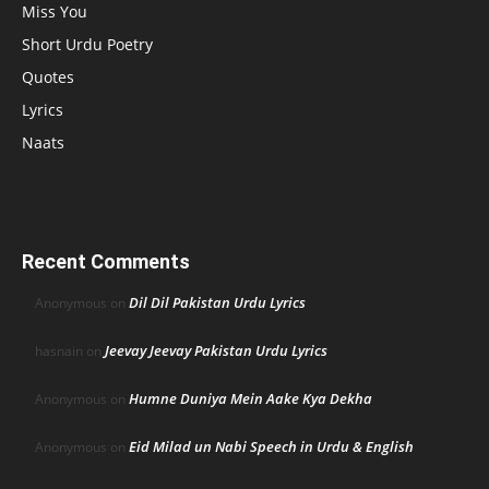
Miss You
Short Urdu Poetry
Quotes
Lyrics
Naats
Recent Comments
Dil Dil Pakistan Urdu Lyrics
Anonymous
on
Jeevay Jeevay Pakistan Urdu Lyrics
hasnain
on
Humne Duniya Mein Aake Kya Dekha
Anonymous
on
Eid Milad un Nabi Speech in Urdu & English
Anonymous
on