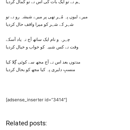
ہم نے تو ایک بات کی اس نے تو کمال کردیا
میرے لبوں پہ مُہر تھی پر میرے شیشہ رو نے تو
شہر کے شہر کو میرا واقف حال کردیا
چہرہ و نام ایک ساتھ آج نہ یاد آسکے
وقت نے کس شبیہ کو خواب و خیال کردیا
مدتوں بعد اس نے آج مجھ سے کوئی گِلا کیا
منسبِ دلبری پہ کیا مجھ کو بحال کردیا
[adsense_inserter id=”3414″]
Related posts: