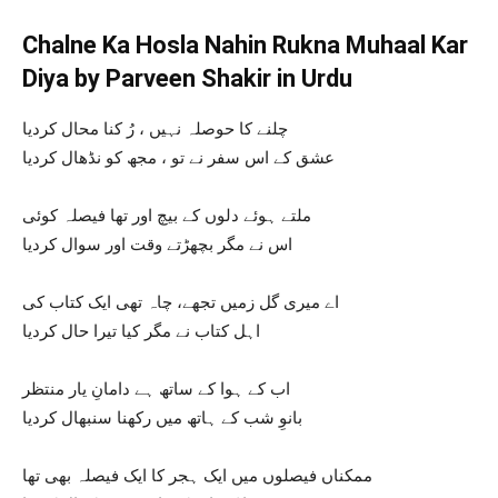
Chalne Ka Hosla Nahin Rukna Muhaal Kar
Diya by Parveen Shakir in Urdu
چلنے کا حوصلہ نہیں ، رُ کنا محال کردیا
عشق کے اس سفر نے تو ، مجھ کو نڈھال کردیا
ملتے ہوئے دلوں کے بیچ اور تھا فیصلہ کوئی
اس نے مگر بچھڑتے وقت اور سوال کردیا
اے میری گل زمیں تجھے، چاہ تھی ایک کتاب کی
اہل کتاب نے مگر کیا تیرا حال کردیا
اب کے ہوا کے ساتھ ہے دامانِ یار منتظر
بانوِ شب کے ہاتھ میں رکھنا سنبھال کردیا
ممکناں فیصلوں میں ایک ہجر کا ایک فیصلہ بھی تھا