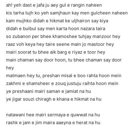
ah! yeh dast e jafa ju aey gul e rangin naheen
kis tarha tujh ko yeh samjhaun kay men gulcheen naheen
kam mujhko didah e hikmat ke uljhairon say kiya
didah e bulbul say men karta hoon nazara taira
so zubanon per bhee khamoshee tuhjay manzoor hey
raaz voh keya hey taire seene main jo mastoor hey
mairi soorat tu bhee aik barg e riyaz e toor hey
main chaman say door hoon, tu bhee chaman say door
hey
matmaen hey tu, preshan misal e boo rahta hoon mein
zakhmi e shamsheer e zouq justuju raihta hoon mein
ye preshaani mairi saman e jamiat na hu
ye jigar souzi chiragh e khana e hikmat na hu
natawani hee mairi sermaya e quwwat na hu
rashk e jam e jim maira aaeyna e herat na hu