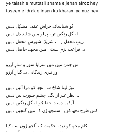
ye talash e muttasil shama e jehan afroz hey
toseen e idrak e insan ko kharam aamuz hey
تُو شناسائے خراشِ عقدۂ مشکِل نہيں
اے گلِ رنگيں ترے پہلو ميں شايد دل نہيں
زيبِ محفل ہے ، شريکِ شورشِ محفل نہيں
يہ فراغت بزمِ ہستی ميں مجھے حاصل نہيں
اس چمن ميں ميں سراپا سوز و سازِ آرزو
اور تيری زندگانی بے گدازِ آرزو
توڑ لينا شاخ سے تجھ کو مرا آئيں نہيں
يہ نظر غير از نگاہِ چشمِ صورت بيں نہيں
آہ! يہ دستِ جفا جُو اے گلِ رنگيں نہيں
کس طرح تجھ کو يہ سمجھاؤں کہ ميں گلچيں نہيں
کام مجھ کو ديدۂ حکمت کے اُلجھيڑوں سے کيا