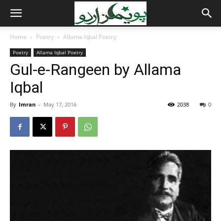
Home
Poetry
Allama Iqbal Poetry
Poetry
Allama Iqbal Poetry
Gul-e-Rangeen by Allama
Iqbal
By
Imran
-
May 17, 2016
2038
0