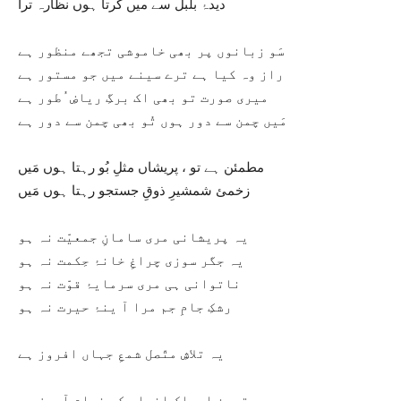
ديدۂ بلبل سے ميں کرتا ہوں نظّارہ ترا
سَو زبانوں پر بھی خاموشی تجھے منظور ہے
راز وہ کيا ہے ترے سينے ميں جو مستور ہے
ميری صورت تو بھی اک برگِ رياضِ ُطور ہے
مَيں چمن سے دور ہوں تُو بھی چمن سے دور ہے
مطمئن ہے تو ، پريشاں مثلِ بُو رہتا ہوں مَيں
زخمئ شمشيرِ ذوقِ جستجو رہتا ہوں مَيں
يہ پريشانی مری سامانِ جمعيّت نہ ہو
يہ جگر سوزی چراغِ خانۂ حِکمت نہ ہو
ناتوانی ہی مری سرمايۂ قوّت نہ ہو
رشکِ جامِ جم مرا آ ينۂ حيرت نہ ہو
يہ تلاشِ متّصل شمعِ جہاں افروز ہے
توسنِ ادراکِ انساں کو خرام آموز ہے