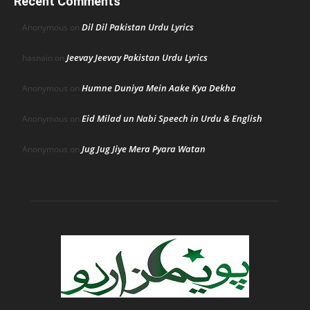
Recent Comments
Dil Dil Pakistan Urdu Lyrics
Anonymous
on
Jeevay Jeevay Pakistan Urdu Lyrics
hasnain
on
Humne Duniya Mein Aake Kya Dekha
Anonymous
on
Eid Milad un Nabi Speech in Urdu & English
Anonymous
on
Jug Jug Jiye Mera Pyara Watan
Anonymous
on