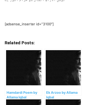
[adsense_inserter id=”3100″]
Related Posts:
Hamdardi Poem by
Ek Arzoo by Allama
Allama Iqbal
Iqbal