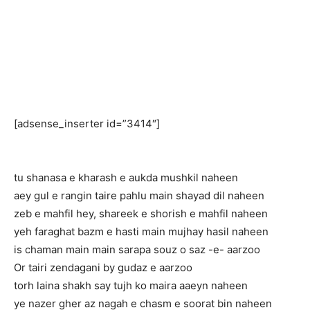
[adsense_inserter id=”3414″]
tu shanasa e kharash e aukda mushkil naheen
aey gul e rangin taire pahlu main shayad dil naheen
zeb e mahfil hey, shareek e shorish e mahfil naheen
yeh faraghat bazm e hasti main mujhay hasil naheen
is chaman main main sarapa souz o saz -e- aarzoo
Or tairi zendagani by gudaz e aarzoo
torh laina shakh say tujh ko maira aaeyn naheen
ye nazer gher az nagah e chasm e soorat bin naheen