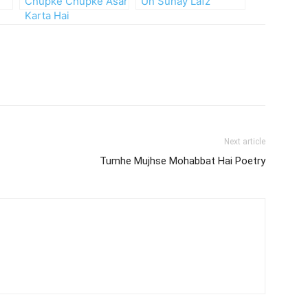
Chupke Chupke Asar
Un Sunay Lafz
Karta Hai
Next article
Tumhe Mujhse Mohabbat Hai Poetry