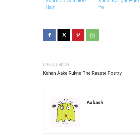
Sitare Jo Damakte
Kaise Karigar Hain
Hain
Ye
Previous article
Kahan Aake Rukne The Raaste Poetry
Aakash