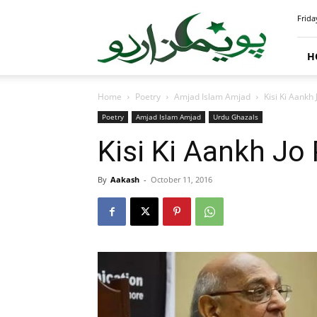
PoemsUrdu.com
Frida
H
Home
Poetry
Amjad Islam Amjad
Kisi Ki Aankh
Poetry
Amjad Islam Amjad
Urdu Ghazals
Kisi Ki Aankh Jo
By
Aakash
-
October 11, 2016