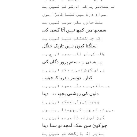
نہ سمجھو یہ کہ اس کو غم نہیں ہے
سواد درد میں تنہا کھڑا ہوں
پلٹ جاؤں مگر موسم نہیں ہے
سمجھ میں کچھ نہیں آتا کسی کی
اگر چہ گفتگو مبہم نہیں ہے
سلگتا کیوں نہیں تاریک جنگل
طلب کی لو اگر مدھم نہبي ہے
یہ بستی ہے ستم پرور دگان کی
یہاں کوئ کسی سے کم نہیں ہے
کنارہ دوسرے دریا کا جیسے
وہ ساتھی ہے مگر محرم نہیں ہے
دلوں کی روشنی بجھنے نہ دینا
وجود تیرگی محکم نہیں ہے
میں تم کو چاہ کر پچھتا رہا ہوں
کوئ اس زخم کا مرحم نہیں ہے
جو کوئ سن سکے امجد تو سنا دینا
بے جز اک بازگشت غم نہیں ہے